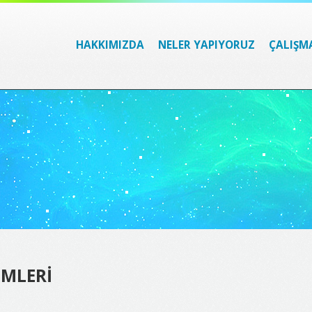
HAKKIMIZDA
NELER YAPIYORUZ
ÇALIŞM
MLERİ