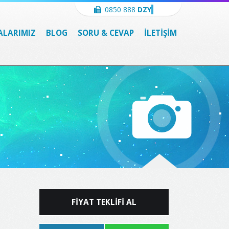
0850 888
3996
ALARIMIZ
BLOG
SORU & CEVAP
İLETİŞİM
FİYAT TEKLİFİ AL