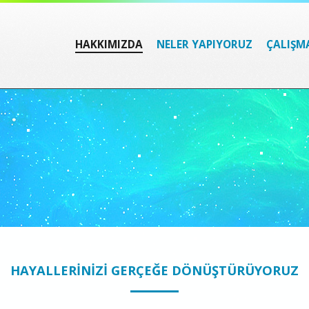
HAKKIMIZDA
NELER YAPIYORUZ
ÇALIŞM
HAYALLERİNİZİ GERÇEĞE DÖNÜŞTÜRÜYORUZ