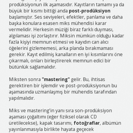
prodüksiyonun ilk aşamasıdır. Kayıtların tamamı ya da
büyük bir kısmı bittiği anda
post-prodüksiyon
başlamıştır. Ses seviyeleri, efektler, panlama ve daha
başka konulara esasen miks mühendisi karar
vermelidir. Herkesin müziği biraz farklı duyması,
algılaması işi zorlaştırır. Miksin mümkün olduğu kadar
fazla kişiyi memnun etmesi ve kayıdın can alıcı
öğelerini gizlememesi, arka planda bırakmaması
gerekir. Kayıt edilmiş kanalların en iyi kısımlarını öne
çıkarmalı, onları birleştirerek memnun edici bir
bütünlük sağlamalıdır.
Miksten sonra
"mastering"
gelir. Bu, ihtisas
gerektiren bir işlemdir ve post-prodüksiyonun bu
aşamasında uzmanlaşmış bir mühendis tarafından
yapılmalıdır.
Miks ve mastering’in yanı sıra son-prodüksiyon
aşaması çoğaltımı (eğer fiziksel olarak CD
üretilecekse), kapak tasarımı,
fotoğraflar
, albümün
yayınlanmasıyla birlikte hayata geçecek