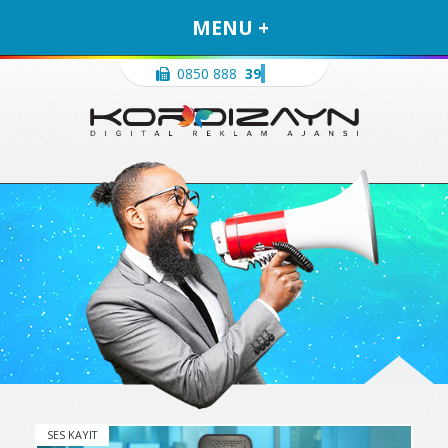
MENU +
0850 888
3996
SES KAYIT