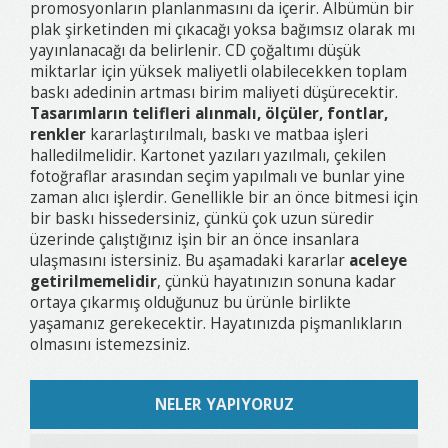
promosyonların planlanmasını da içerir. Albümün bir
plak şirketinden mi çıkacağı yoksa bağımsız olarak mı
yayınlanacağı da belirlenir. CD çoğaltımı düşük
miktarlar için yüksek maliyetli olabilecekken toplam
baskı adedinin artması birim maliyeti düşürecektir.
Tasarımların telifleri alınmalı, ölçüler, fontlar,
renkler
kararlaştırılmalı, baskı ve matbaa işleri
halledilmelidir. Kartonet yazıları yazılmalı, çekilen
fotoğraflar arasından seçim yapılmalı ve bunlar yine
zaman alıcı işlerdir. Genellikle bir an önce bitmesi için
bir baskı hissedersiniz, çünkü çok uzun süredir
üzerinde çalıştığınız işin bir an önce insanlara
ulaşmasını istersiniz. Bu aşamadaki kararlar
aceleye
getirilmemelidir
, çünkü hayatınızın sonuna kadar
ortaya çıkarmış olduğunuz bu ürünle birlikte
yaşamanız gerekecektir. Hayatınızda pişmanlıkların
olmasını istemezsiniz.
NELER YAPIYORUZ